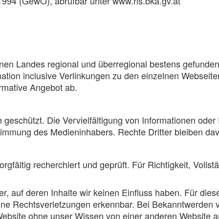
94 (GewO), abrufbar unter www.ris.bka.gv.at
önen Landes regional und überregional bestens gefunde
rmation inclusive Verlinkungen zu den einzelnen Webseit
rmative Angebot ab.
ich geschützt. Die Vervielfältigung von Informationen od
ustimmung des Medieninhabers. Rechte Dritter bleiben da
gfältig recherchiert und geprüft. Für Richtigkeit, Volls
r, auf deren Inhalte wir keinen Einfluss haben. Für diese
keine Rechtsverletzungen erkennbar. Bei Bekanntwerden
ebsite ohne unser Wissen von einer anderen Website aus