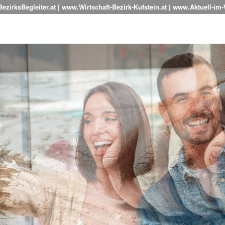
zirksBegleiter.at | www.Wirtschaft-Bezirk-Kufstein.at | www.Aktuell-im